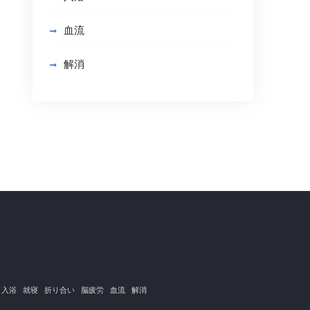
血流
解消
入浴
就寝
折り合い
脳疲労
血流
解消