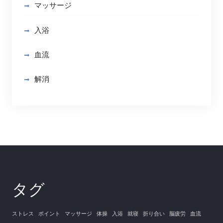
マッサージ
入浴
血流
解消
タグ
ストレス
ポイント
マッサージ
体操
入浴
就寝
折り合い
脳疲労
血流